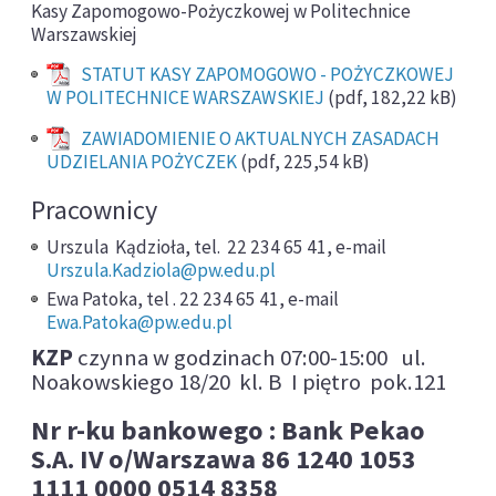
Kasy Zapomogowo-Pożyczkowej w Politechnice
Warszawskiej
STATUT KASY ZAPOMOGOWO - POŻYCZKOWEJ
W POLITECHNICE WARSZAWSKIEJ
(pdf, 182,22 kB)
ZAWIADOMIENIE O AKTUALNYCH ZASADACH
UDZIELANIA POŻYCZEK
(pdf, 225,54 kB)
Pracownicy
Urszula Kądzioła, tel. 22 234 65 41, e-mail
Urszula.Kadziola@pw.edu.pl
Ewa Patoka, tel . 22 234 65 41, e-mail
Ewa.Patoka@pw.edu.pl
KZP
czynna w godzinach 07:00-15:00 ul.
Noakowskiego 18/20 kl. B I piętro pok.121
Nr r-ku bankowego : Bank Pekao
S.A. IV o/Warszawa 86 1240 1053
1111 0000 0514 8358