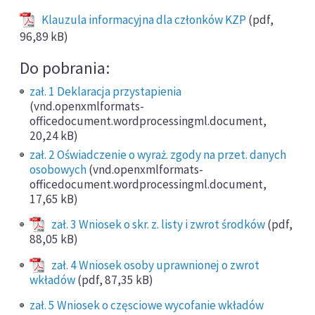
Klauzula informacyjna dla członków KZP
(pdf,
96,89 kB)
Do pobrania:
zał. 1 Deklaracja przystapienia
(vnd.openxmlformats-
officedocument.wordprocessingml.document,
20,24 kB)
zał. 2 Oświadczenie o wyraż. zgody na przet. danych
osobowych
(vnd.openxmlformats-
officedocument.wordprocessingml.document,
17,65 kB)
zał. 3 Wniosek o skr. z. listy i zwrot środków
(pdf,
88,05 kB)
zał. 4 Wniosek osoby uprawnionej o zwrot
wkładów
(pdf, 87,35 kB)
zał. 5 Wniosek o częsciowe wycofanie wkładów