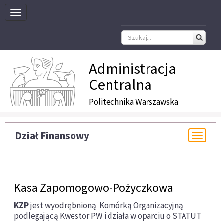
Toggle
navigation
Administracja
Centralna
Politechnika Warszawska
Dział Finansowy
Togg
navi
Kasa Zapomogowo-Pożyczkowa
KZP
jest wyodrębnioną Komórką Organizacyjną
podlegającą Kwestor PW i działa w oparciu o STATUT