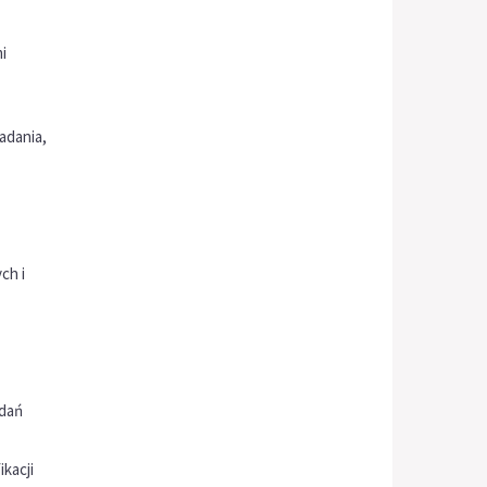
i
adania,
ch i
dań
kacji