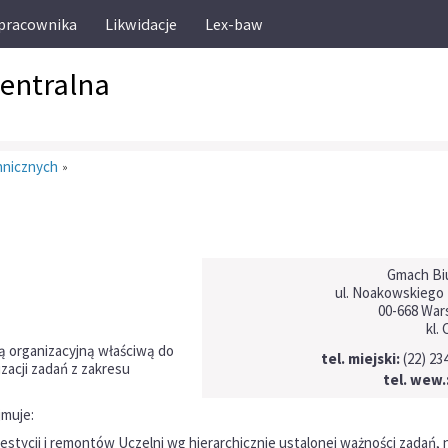
 pracownika
Likwidacje
Lex-baw
Centralna
chnicznych
»
Gmach Bi
ul. Noakowskiego 
00-668 Wa
kl. 
ą organizacyjną właściwą do
tel. miejski:
(22) 234
acji zadań z zakresu
tel. wew.
muje:
estycji i remontów Uczelni wg hierarchicznie ustalonej ważności zadań, 