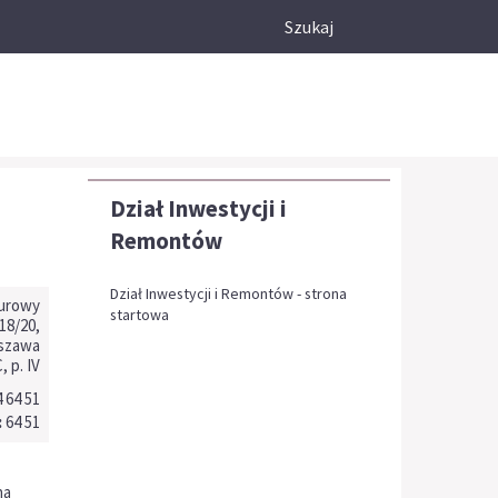
Szukaj
Dział Inwestycji i
Remontów
Dział Inwestycji i Remontów - strona
urowy
startowa
18/20,
rszawa
C, p. IV
 64 51
:
64 51
na