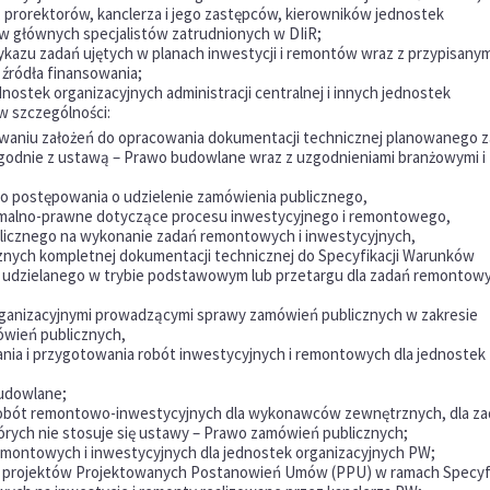
 prorektorów, kanclerza i jego zastępców, kierowników jednostek
w głównych specjalistów zatrudnionych w DIiR;
kazu zadań ujętych w planach inwestycji i remontów wraz z przypisanym
źródła finansowania;
ostek organizacyjnych administracji centralnej i innych jednostek
w szczególności:
waniu założeń do opracowania dokumentacji technicznej planowanego z
godnie z ustawą – Prawo budowlane wraz z uzgodnieniami branżowymi i
o postępowania o udzielenie zamówienia publicznego,
malno-prawne dotyczące procesu inwestycyjnego i remontowego,
licznego na wykonanie zadań remontowych i inwestycyjnych,
znych kompletnej dokumentacji technicznej do Specyfikacji Warunków
 udzielanego w trybie podstawowym lub przetargu dla zadań remontowy
ganizacyjnymi prowadzącymi sprawy zamówień publicznych w zakresie
ówień publicznych,
ia i przygotowania robót inwestycyjnych i remontowych dla jednostek
udowlane;
obót remontowo-inwestycyjnych dla wykonawców zewnętrznych, dla za
rych nie stosuje się ustawy – Prawo zamówień publicznych;
montowych i inwestycyjnych dla jednostek organizacyjnych PW;
 projektów Projektowanych Postanowień Umów (PPU) w ramach Specyfi