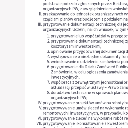
podstawie potrzeb zgłoszonych przez: Rektora,
organizacyjnych PW, z uwzględnieniem wnioskó
przekazywanie do jednostek organizacyjnych wy
częściami planów oraz budżetem z podziałem na 
przygotowanie dokumentacji technicznej dla jedn
organizacyjnych Uczelni, na ich wniosek, w tym 
przygotowanie lub współudział w przygoto
przygotowanie dokumentacji technicznej z
kosztorysami inwestorskimi,
opiniowanie przygotowanej dokumentacji d
występowanie o niezbędne dokumenty for
wnioskowanie o udzielenie zamówienia pub
przygotowanie dla Działu Zamówień Public
Zamówienia, w celu ogłoszenia zamówienia
inwestycyjnych,
współpraca z zewnętrznymi jednostkami or
aktualizacji przepisów ustawy – Prawo zam
doradztwo techniczne w sprawach planowan
organizacyjnych PW;
przygotowywanie projektów umów na roboty b
przygotowywanie umów zleceń na wykonanie r
remontowych i inwestycyjnych, w przypadku któ
przygotowywanie zleceń na wykonanie robót re
przygotowywanie i konsultowanie z kwestorem