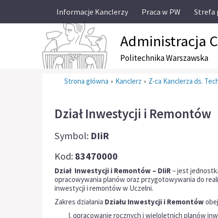
Informacje Kanclerzy
Praca w PW
Strefa
Administracja 
Politechnika Warszawska
Strona główna
Kanclerz
Z-ca Kanclerza ds. Te
»
»
Dział Inwestycji i Remontów
Symbol:
DIiR
Kod:
83470000
Dział Inwestycji i Remontów – DIiR
– jest jednostk
opracowywania planów oraz przygotowywania do realiz
inwestycji i remontów w Uczelni.
Zakres działania
Działu Inwestycji i Remontów
obej
opracowanie rocznych i wieloletnich planów inw