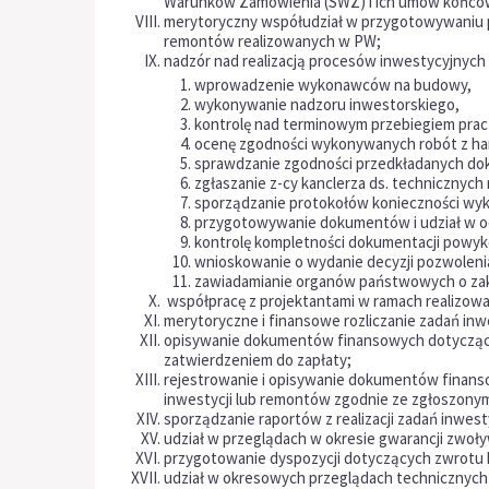
Warunków Zamówienia (SWZ) i ich umów końcowy
merytoryczny współudział w przygotowywaniu 
remontów realizowanych w PW;
nadzór nad realizacją procesów inwestycyjnych
wprowadzenie wykonawców na budowy,
wykonywanie nadzoru inwestorskiego,
kontrolę nad terminowym przebiegiem prac
ocenę zgodności wykonywanych robót z h
sprawdzanie zgodności przedkładanych do
zgłaszanie z-cy kanclerza ds. technicznych
sporządzanie protokołów konieczności wy
przygotowywanie dokumentów i udział w o
kontrolę kompletności dokumentacji powy
wnioskowanie o wydanie decyzji pozwoleni
zawiadamianie organów państwowych o zak
współpracę z projektantami w ramach realizow
merytoryczne i finansowe rozliczanie zadań in
opisywanie dokumentów finansowych dotyczący
zatwierdzeniem do zapłaty;
rejestrowanie i opisywanie dokumentów finanso
inwestycji lub remontów zgodnie ze zgłoszonym
sporządzanie raportów z realizacji zadań inwes
udział w przeglądach w okresie gwarancji zwoł
przygotowanie dyspozycji dotyczących zwrotu k
udział w okresowych przeglądach technicznych