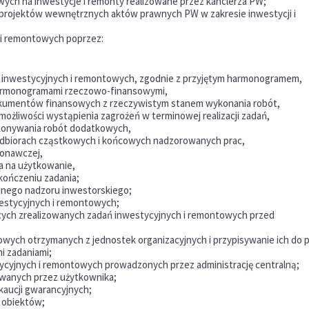
ch na inwestycje i remonty realizowane przez kanclerza PW;
projektów wewnętrznych aktów prawnych PW w zakresie inwestycji i
 i remontowych poprzez:
 inwestycyjnych i remontowych, zgodnie z przyjętym harmonogramem,
armonogramami rzeczowo-finansowymi,
kumentów finansowych z rzeczywistym stanem wykonania robót,
 możliwości wystąpienia zagrożeń w terminowej realizacji zadań,
konywania robót dodatkowych,
dbiorach cząstkowych i końcowych nadzorowanych prac,
konawczej,
a na użytkowanie,
ończeniu zadania;
anego nadzoru inwestorskiego;
westycyjnych i remontowych;
ch zrealizowanych zadań inwestycyjnych i remontowych przed
wych otrzymanych z jednostek organizacyjnych i przypisywanie ich do 
i zadaniami;
tycyjnych i remontowych prowadzonych przez administrację centralną;
ywanych przez użytkownika;
aucji gwarancyjnych;
 obiektów;